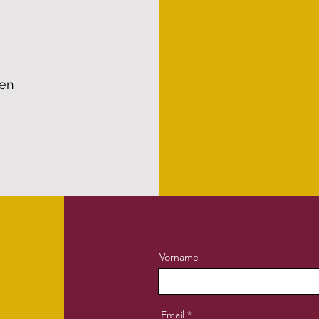
len
Vorname
Email