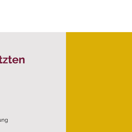
tzten
ung